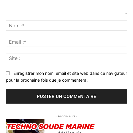
Commenter
:
No
:*
Ema
:*
Sit
:
Enregistrer mon nom, email et site web dans ce navigateur
pour la prochaine fois que je commenterai.
- Annonceurs -