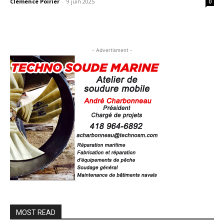
Clémence Poirier
-
9 juin 2025
0
- Advertisment -
MOST READ