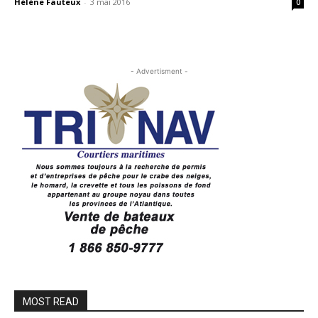
Hélène Fauteux
-
3 mai 2016
0
- Advertisment -
MOST READ