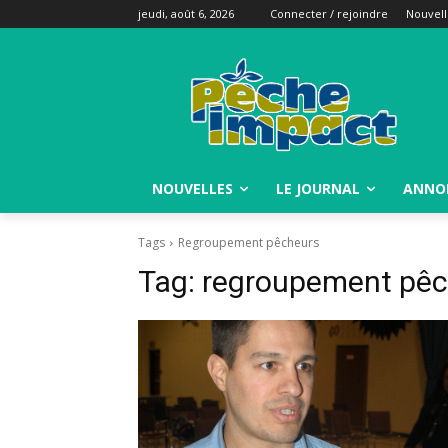
jeudi, août 6, 2026
Connecter / rejoindre
Nouvell
NOUVELLES
LE JOURNAL
ANNO
Tags
Regroupement pêcheurs
Tag:
regroupement pêc