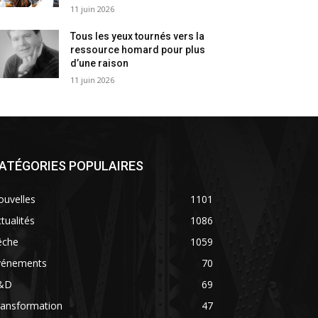
11 juin 2026
Tous les yeux tournés vers la
ressource homard pour plus
d’une raison
11 juin 2026
ATÉGORIES POPULAIRES
ouvelles
1101
tualités
1086
êche
1059
vénements
70
&D
69
ransformation
47