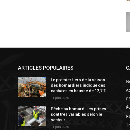
ARTICLES POPULAIRES
C
Le premier tiers de la saison
N
des homardiers indique des
Ac
captures en hausse de 12,7 %
11 juin 2026
P
É
Pêche au homard : les prises
sont très variables selon le
R
secteur
T
11 juin 2026