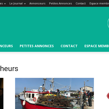
es
Le Journal
Annonceurs
Petites Annonces
Contact
Espace memb
NCEURS
PETITES ANNONCES
CONTACT
ESPACE MEMB
heurs