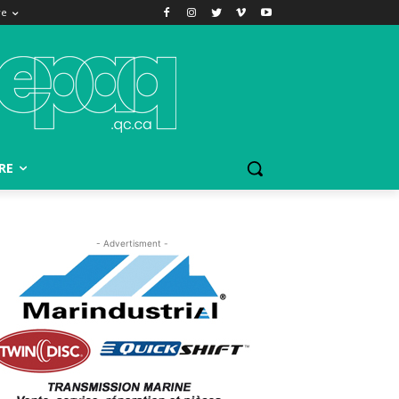
re
RE
- Advertisment -