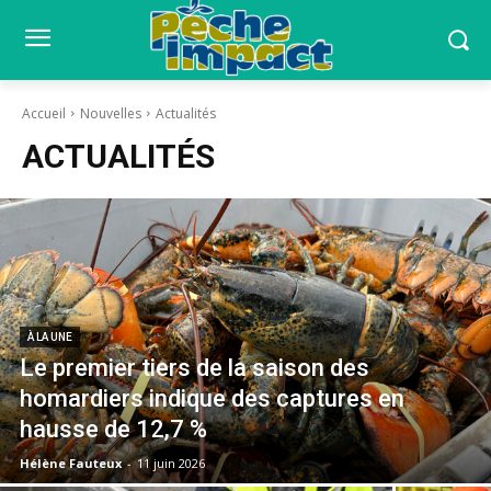
Accueil
Nouvelles
Actualités
ACTUALITÉS
À LA UNE
Le premier tiers de la saison des
homardiers indique des captures en
hausse de 12,7 %
Hélène Fauteux
-
11 juin 2026