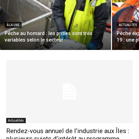
À LA UNE
ACTUALITÉS
Pêche au homard : les prises sont très
Pêche exp
variables selon le secteur
19 : une 
Actualités
Rendez-vous annuel de l’industrie aux Îles :
plusieurs sujets d’intérêt au programme