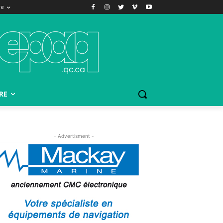
re
RE
- Advertisment -