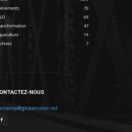
vénements
70
&D
69
ransformation
47
uaculture
19
chives
7
ONTACTEZ-NOUS
echeimp@globetrotter.net