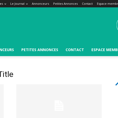
es
Le Journal
Annonceurs
Petites Annonces
Contact
Espace memb
NCEURS
PETITES ANNONCES
CONTACT
ESPACE MEMB
itle