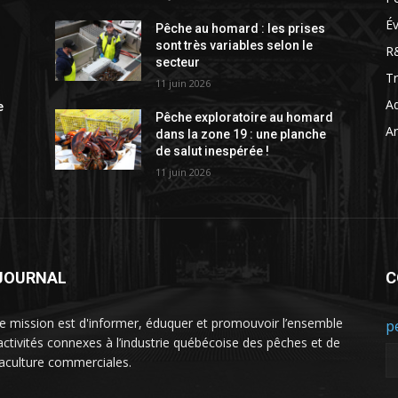
É
Pêche au homard : les prises
sont très variables selon le
R
secteur
T
11 juin 2026
Aq
e
Pêche exploratoire au homard
Ar
dans la zone 19 : une planche
de salut inespérée !
11 juin 2026
 JOURNAL
C
e mission est d'informer, éduquer et promouvoir l’ensemble
p
activités connexes à l’industrie québécoise des pêches et de
uaculture commerciales.