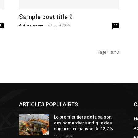
Sample post title 9
Author name
-
7 August 2026
11
11
Page 1 sur 3
ARTICLES POPULAIRES
C
Le premier tiers de la saison
N
des homardiers indique des
Ac
captures en hausse de 12,7 %
11 juin 2026
P