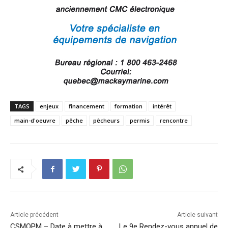
TAGS
enjeux
financement
formation
intérêt
main-d'oeuvre
pêche
pêcheurs
permis
rencontre
Article précédent
Article suivant
CSMOPM – Date à mettre à
Le 9e Rendez-vous annuel de