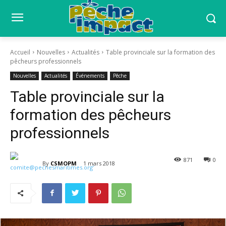
Accueil
Nouvelles
Actualités
Table provinciale sur la formation des
pêcheurs professionnels
Nouvelles
Actualités
Événements
Pêche
Table provinciale sur la
formation des pêcheurs
professionnels
871
0
By
CSMOPM
1 mars 2018