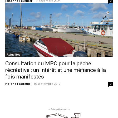
Johanne Fournier
-
9 décembre 2024
0
Actualités
Consultation du MPO pour la pêche
récréative : un intérêt et une méfiance à la
fois manifestés
Hélène Fauteux
-
15 septembre 2017
0
- Advertisment -