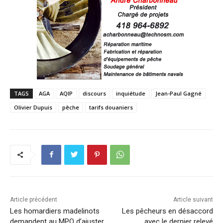
TAGS
AGA
AQIP
discours
inquiétude
Jean-Paul Gagné
Olivier Dupuis
pêche
tarifs douaniers
Article précédent
Article suivant
Les homardiers madelinots
Les pêcheurs en désaccord
demandent au MPO d’ajuster
avec le dernier relevé