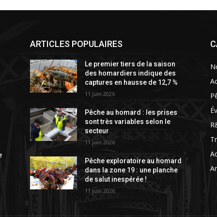
ARTICLES POPULAIRES
C
Le premier tiers de la saison
N
des homardiers indique des
Ac
captures en hausse de 12,7 %
11 juin 2026
P
É
Pêche au homard : les prises
sont très variables selon le
R
secteur
T
11 juin 2026
Aq
e
Pêche exploratoire au homard
Ar
dans la zone 19 : une planche
de salut inespérée !
11 juin 2026