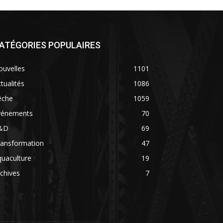
ATÉGORIES POPULAIRES
ouvelles
1101
tualités
1086
êche
1059
vénements
70
&D
69
ransformation
47
uaculture
19
chives
7