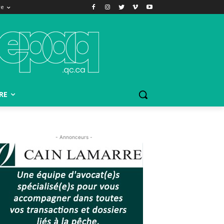
re
RE
- Annonceurs -