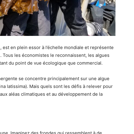
es, est en plein essor à l’échelle mondiale et représente
s. Tous les économistes le reconnaissent, les algues
tant du point de vue écologique que commercial.
émergente se concentre principalement sur une algue
na latissima). Mais quels sont les défis à relever pour
e aux aléas climatiques et au développement de la
rune. Imaginez des frondes qui ressemblent à de