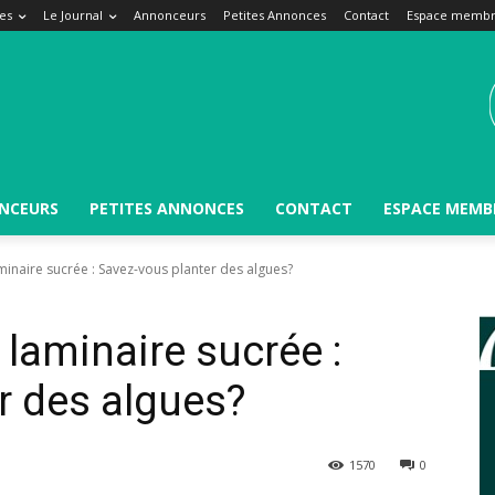
es
Le Journal
Annonceurs
Petites Annonces
Contact
Espace memb
NCEURS
PETITES ANNONCES
CONTACT
ESPACE MEMB
aminaire sucrée : Savez-vous planter des algues?
 laminaire sucrée :
r des algues?
1570
0