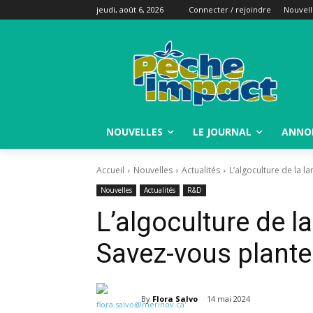
jeudi, août 6, 2026
Connecter / rejoindre
Nouvell
NOUVELLES
LE JOURNAL
ANNO
Accueil
Nouvelles
Actualités
L’algoculture de la l
Nouvelles
Actualités
R&D
L’algoculture de la
Savez-vous plante
By
Flora Salvo
14 mai 2024