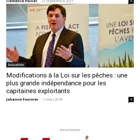
Clémence Poirier
-
23 septembre 2021
0
Actualités
Modifications à la Loi sur les pêches : une
plus grande indépendance pour les
capitaines exploitants
Johanne Fournier
-
1 mars 2018
0
- Advertisment -