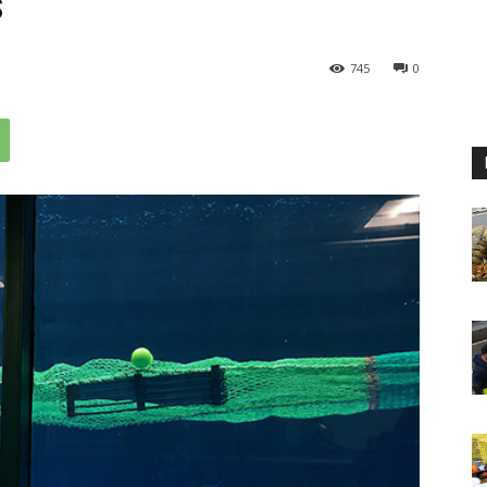
s
745
0