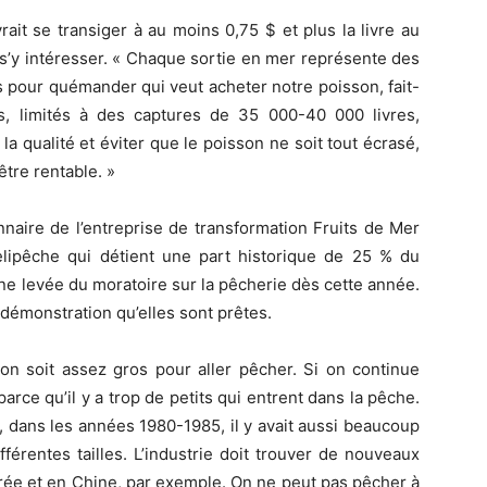
ait se transiger à au moins 0,75 $ et plus la livre au
s’y intéresser. « Chaque sortie en mer représente des
 pour quémander qui veut acheter notre poisson, fait-
s, limités à des captures de 35 000-40 000 livres,
 qualité et éviter que le poisson ne soit tout écrasé,
être rentable. »
nnaire de l’entreprise de transformation Fruits de Mer
lipêche qui détient une part historique de 25 % du
ne levée du moratoire sur la pêcherie dès cette année.
la démonstration qu’elles sont prêtes.
son soit assez gros pour aller pêcher. Si on continue
arce qu’il y a trop de petits qui entrent dans la pêche.
urs, dans les années 1980-1985, il y avait aussi beaucoup
fférentes tailles. L’industrie doit trouver de nouveaux
orée et en Chine, par exemple. On ne peut pas pêcher à