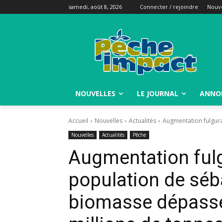
samedi, août 8, 2026
Connecter / rejoindre
Nouve
NOUVELLES
LE JOURNAL
ANNO
Accueil
Nouvelles
Actualités
Augmentation fulgura
Nouvelles
Actualités
Pêche
Augmentation fulg
population de séba
biomasse dépasse