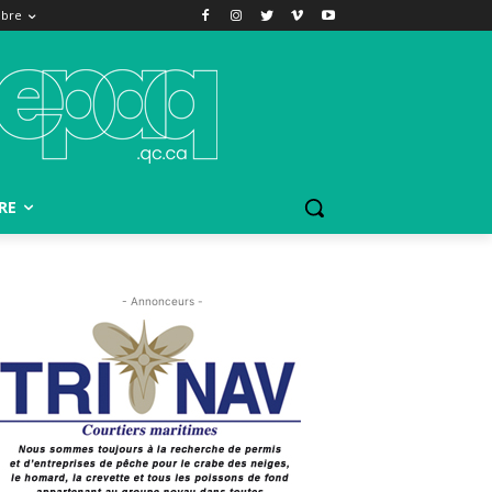
bre
RE
- Annonceurs -