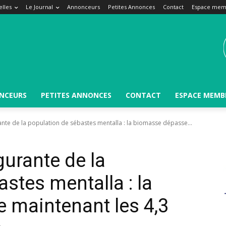
lles
Le Journal
Annonceurs
Petites Annonces
Contact
Espace mem
NCEURS
PETITES ANNONCES
CONTACT
ESPACE MEMB
nte de la population de sébastes mentalla : la biomasse dépasse...
urante de la
stes mentalla : la
 maintenant les 4,3