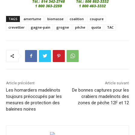
TAGS
amertume
biomasse
coalition
coupure
crevettier
gagne-pain
grogne
pêche
quota
TAC
Article précédent
Article suivant
Les homardiers madelinots
De bonnes captures pour les
toujours préoccupés par les
crabiers madelinots des
mesures de protection des
zones de pêche 12F et 12
baleines noires