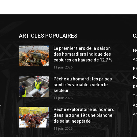
ARTICLES POPULAIRES
C
Le premier tiers de la saison
N
des homardiers indique des
Ac
captures en hausse de 12,7 %
11 juin 2026
P
É
Pêche au homard : les prises
sont très variables selon le
R
secteur
T
11 juin 2026
Aq
e
Pêche exploratoire au homard
Ar
dans la zone 19 : une planche
de salut inespérée !
11 juin 2026