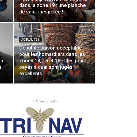
dans la zone 19 : une planche
de salut inespérée !
ACTUALITÉS
Début de saison acceptable
pour les homardiers dans les
la
zones 18, 16 et 15 et les prix
s
payés à quai sont jugés
excellents
- Advertisment -