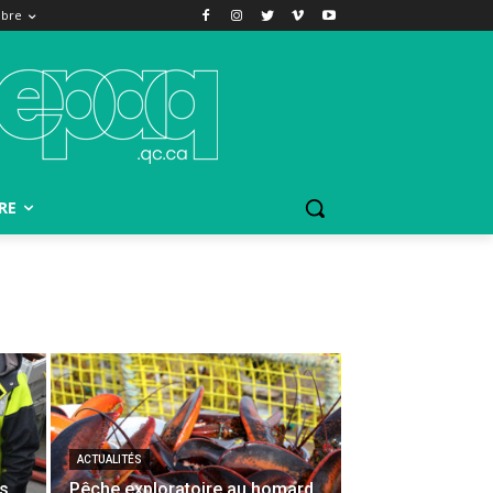
bre
RE
ACTUALITÉS
es
Pêche exploratoire au homard