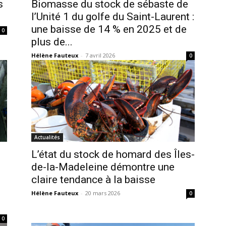
s
Biomasse du stock de sébaste de
l’Unité 1 du golfe du Saint-Laurent :
une baisse de 14 % en 2025 et de
0
plus de...
Hélène Fauteux
-
7 avril 2026
0
Actualités
L’état du stock de homard des Îles-
de-la-Madeleine démontre une
claire tendance à la baisse
Hélène Fauteux
-
20 mars 2026
0
0