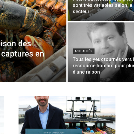
sont très variables selon le
secteur
aison des
 captures en
ACTUALITÉS
Tous les yeux tournés vers 
ressource homard pour plu
d’une raison