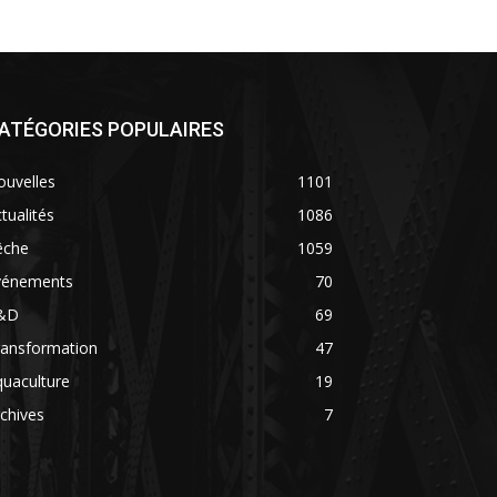
ATÉGORIES POPULAIRES
ouvelles
1101
tualités
1086
êche
1059
vénements
70
&D
69
ransformation
47
uaculture
19
chives
7