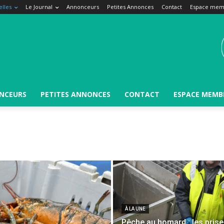
lles
Le Journal
Annonceurs
Petites Annonces
Contact
Espace mem
NCEURS
PETITES ANNONCES
CONTACT
ESPACE MEMB
À LA UNE
Pêche au homard : les pris