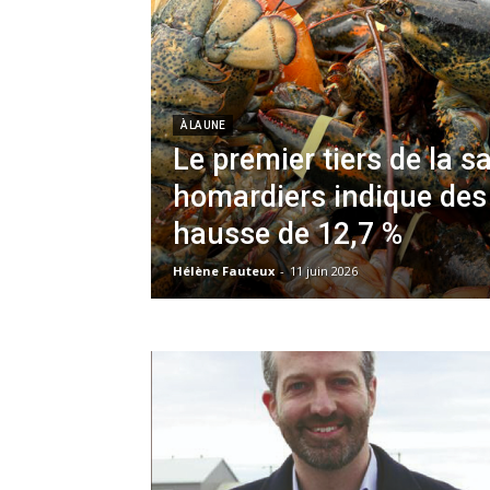
À LA UNE
Le premier tiers de la s
homardiers indique des
hausse de 12,7 %
Hélène Fauteux
-
11 juin 2026