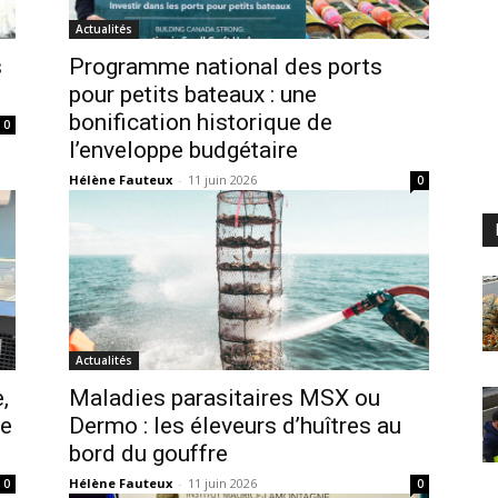
Actualités
s
Programme national des ports
pour petits bateaux : une
bonification historique de
0
l’enveloppe budgétaire
Hélène Fauteux
-
11 juin 2026
0
Actualités
,
Maladies parasitaires MSX ou
le
Dermo : les éleveurs d’huîtres au
bord du gouffre
Hélène Fauteux
-
11 juin 2026
0
0