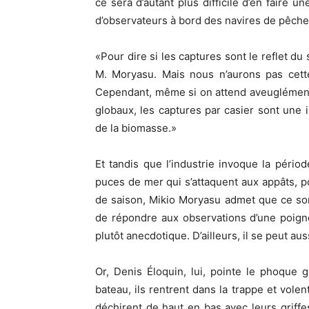
ce sera d’autant plus difficile d’en faire u
d’observateurs à bord des navires de pêch
«Pour dire si les captures sont le reflet du
M. Moryasu. Mais nous n’aurons pas cett
Cependant, même si on attend aveuglément
globaux, les captures par casier sont une in
de la biomasse.»
Et tandis que l’industrie invoque la péri
puces de mer qui s’attaquent aux appâts, p
de saison, Mikio Moryasu admet que ce sont
de répondre aux observations d’une poignée
plutôt anecdotique. D’ailleurs, il se peut au
Or, Denis Éloquin, lui, pointe le phoque 
bateau, ils rentrent dans la trappe et volen
déchirent de haut en bas avec leurs grif