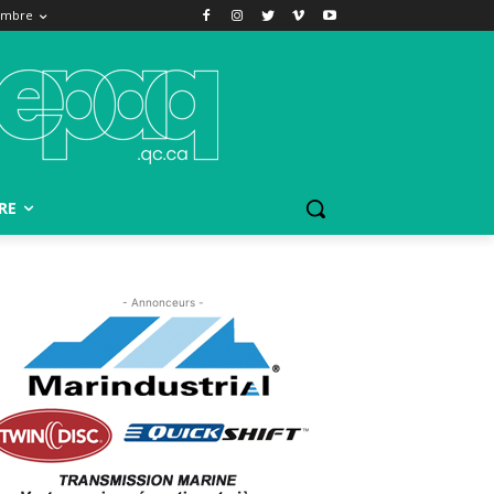
embre
RE
- Annonceurs -