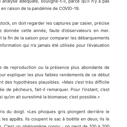
ne analyse adéquate, souligne-t-il, parce qu’il n’y a pas
e en raison de la pandémie de COVID-19.
 stock, on doit regarder les captures par casier, précise
e donnée cette année, faute d’observateurs en mer.
 la fin de la saison pour comparer les débarquements
formation qui n’a jamais été utilisée pour l’évaluation
ode de reproduction ou la présence plus abondante de
our expliquer les plus faibles rendements de ce début
 des hypothèses plausibles. «Mais c’est très difficile
 de pêcheurs, fait-il remarquer. Pour l’instant, c’est
ssi qu’on ait surestimé la biomasse; c’est possible.»
gris du doigt. «Les phoques gris plongent derrière le
t les appâts. Ils coupent le sac à boëtte en deux; ils le
fes. C’est un phénomène connu : on perd de 100 à 200