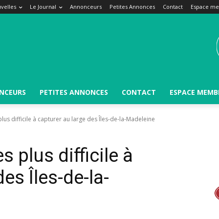
velles
Le Journal
Annonceurs
Petites Annonces
Contact
Espace m
NCEURS
PETITES ANNONCES
CONTACT
ESPACE MEMB
lus difficile à capturer au large des Îles-de-la-Madeleine
 plus difficile à
es Îles-de-la-