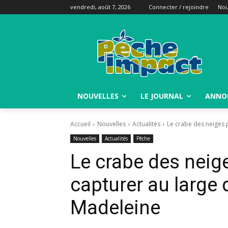
vendredi, août 7, 2026
Connecter / rejoindre
Nou
NOUVELLES
LE JOURNAL
ANNO
Accueil
Nouvelles
Actualités
Le crabe des neiges p
Nouvelles
Actualités
Pêche
Le crabe des neiges
capturer au large d
Madeleine