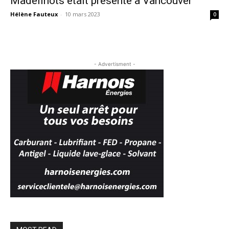
Madelinots était présente à Vancouver
Hélène Fauteux
-
10 mars 2023
0
- Advertisment -