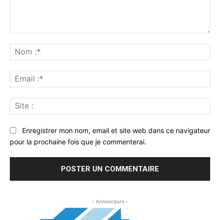
Commenter
:
No
:*
Ema
:*
Sit
:
Enregistrer mon nom, email et site web dans ce navigateur
pour la prochaine fois que je commenterai.
- Annonceurs -