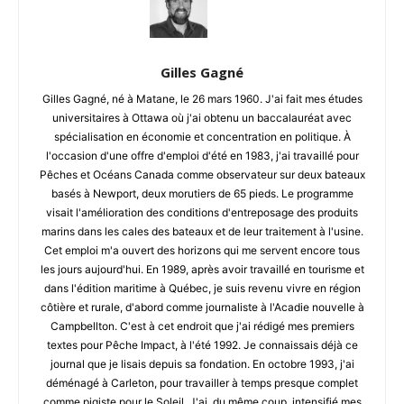
Gilles Gagné
Gilles Gagné, né à Matane, le 26 mars 1960. J'ai fait mes études
universitaires à Ottawa où j'ai obtenu un baccalauréat avec
spécialisation en économie et concentration en politique. À
l'occasion d'une offre d'emploi d'été en 1983, j'ai travaillé pour
Pêches et Océans Canada comme observateur sur deux bateaux
basés à Newport, deux morutiers de 65 pieds. Le programme
visait l'amélioration des conditions d'entreposage des produits
marins dans les cales des bateaux et de leur traitement à l'usine.
Cet emploi m'a ouvert des horizons qui me servent encore tous
les jours aujourd'hui. En 1989, après avoir travaillé en tourisme et
dans l'édition maritime à Québec, je suis revenu vivre en région
côtière et rurale, d'abord comme journaliste à l'Acadie nouvelle à
Campbellton. C'est à cet endroit que j'ai rédigé mes premiers
textes pour Pêche Impact, à l'été 1992. Je connaissais déjà ce
journal que je lisais depuis sa fondation. En octobre 1993, j'ai
déménagé à Carleton, pour travailler à temps presque complet
comme pigiste pour le Soleil. J'ai, du même coup, intensifié mes