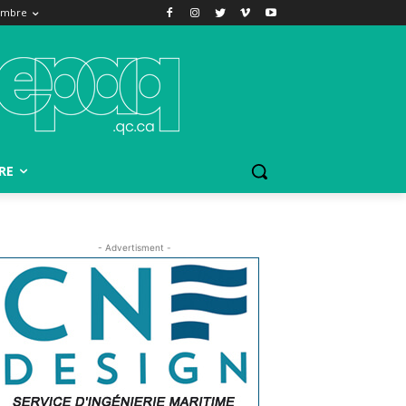
embre
RE
- Advertisment -