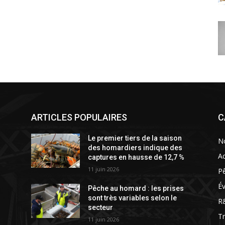
ARTICLES POPULAIRES
C
Le premier tiers de la saison
N
des homardiers indique des
Ac
captures en hausse de 12,7 %
11 juin 2026
P
É
Pêche au homard : les prises
sont très variables selon le
R
secteur
T
11 juin 2026