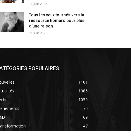
11 juin 2026
Tous les yeux tournés vers la
ressource homard pour plus
d’une raison
11 juin 2026
ATÉGORIES POPULAIRES
ouvelles
1101
tualités
1086
êche
1059
vénements
70
&D
69
ransformation
47