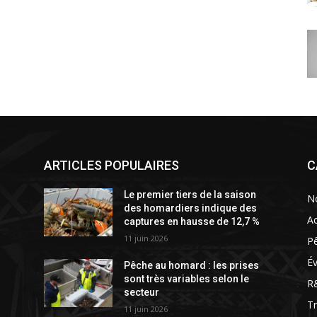
ARTICLES POPULAIRES
C
Le premier tiers de la saison
N
des homardiers indique des
Ac
captures en hausse de 12,7 %
11 juin 2026
P
É
Pêche au homard : les prises
sont très variables selon le
R
secteur
T
11 juin 2026