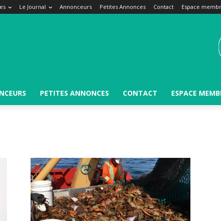
es
Le Journal
Annonceurs
Petites Annonces
Contact
Espace memb
NCEURS
PETITES ANNONCES
CONTACT
ESPACE MEMB