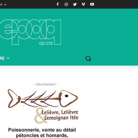
re
RE
- Advertisment -