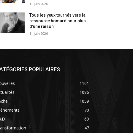
11 juin 2026
Tous les yeux tournés vers la
ressource homard pour plus
d’une raison
11 juin 2026
ATÉGORIES POPULAIRES
ouvelles
1101
tualités
1086
êche
1059
vénements
70
&D
69
ransformation
47