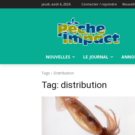
jeudi, août 6, 2026
Connecter / rejoindre
Nouvell
NOUVELLES
LE JOURNAL
ANNO
Tags
Distribution
Tag:
distribution