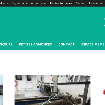
lles
Le Journal
Annonceurs
Petites Annonces
Contact
Espace mem
NCEURS
PETITES ANNONCES
CONTACT
ESPACE MEMB