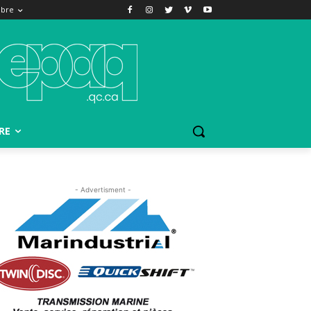
bre
RE
- Advertisment -