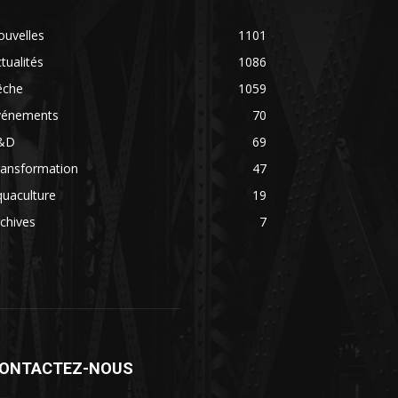
ouvelles
1101
tualités
1086
êche
1059
vénements
70
&D
69
ransformation
47
uaculture
19
chives
7
ONTACTEZ-NOUS