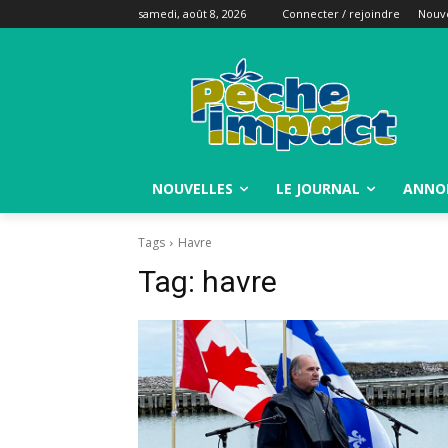
samedi, août 8, 2026
Connecter / rejoindre
Nouve
NOUVELLES
LE JOURNAL
ANNO
Tags
Havre
Tag:
havre