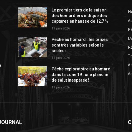
Le premier tiers de la saison
N
des homardiers indique des
Ac
captures en hausse de 12,7 %
11 juin 2026
P
É
Pêche au homard : les prises
sont très variables selon le
R
secteur
T
11 juin 2026
Aq
e
Pêche exploratoire au homard
Ar
dans la zone 19 : une planche
de salut inespérée !
11 juin 2026
 JOURNAL
C