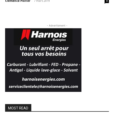
Clémence Poirier
-
7 mars 2019
0
- Advertisment -
MOST READ