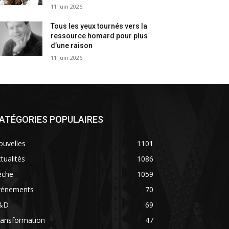
11 juin 2026
Tous les yeux tournés vers la
ressource homard pour plus
d’une raison
11 juin 2026
ATÉGORIES POPULAIRES
ouvelles
1101
tualités
1086
êche
1059
vénements
70
&D
69
ransformation
47