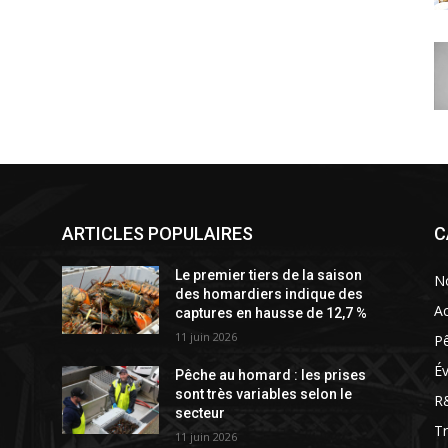
ARTICLES POPULAIRES
C
Le premier tiers de la saison
N
des homardiers indique des
Ac
captures en hausse de 12,7 %
11 juin 2026
P
É
Pêche au homard : les prises
sont très variables selon le
R
secteur
T
11 juin 2026