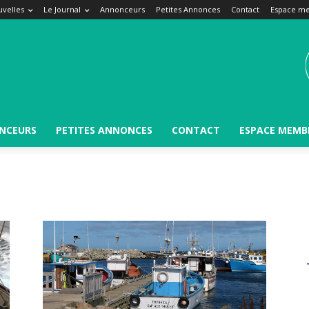
velles
Le Journal
Annonceurs
Petites Annonces
Contact
Espace m
NCEURS
PETITES ANNONCES
CONTACT
ESPACE MEMB