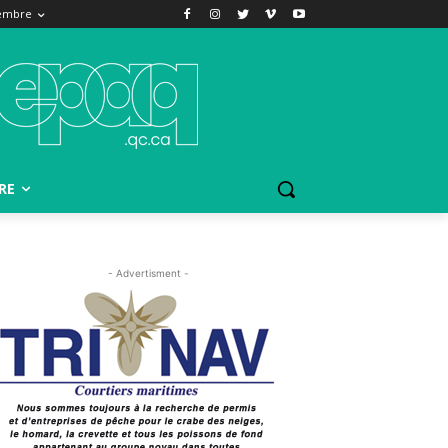
embre
RE
- Advertisment -