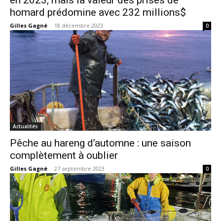
homard prédomine avec 232 millions$
Gilles Gagné
-
18 décembre 2023
0
Actualités
Pêche au hareng d’automne : une saison
complètement à oublier
Gilles Gagné
-
27 septembre 2023
0