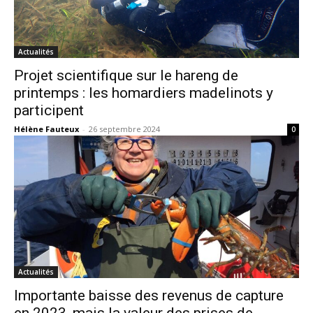
Actualités
Projet scientifique sur le hareng de
printemps : les homardiers madelinots y
participent
Hélène Fauteux
-
26 septembre 2024
0
Actualités
Importante baisse des revenus de capture
en 2023, mais la valeur des prises de