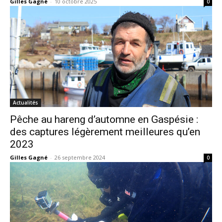
Gilles Gagné
-
10 octobre 2025
0
Actualités
Pêche au hareng d’automne en Gaspésie :
des captures légèrement meilleures qu’en
2023
Gilles Gagné
-
26 septembre 2024
0