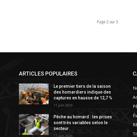
Page 2 sur 3
ARTICLES POPULAIRES
C
Le premier tiers de la saison
N
des homardiers indique des
Ac
captures en hausse de 12,7 %
11 juin 2026
P
É
Pêche au homard : les prises
sont très variables selon le
R
secteur
T
11 juin 2026