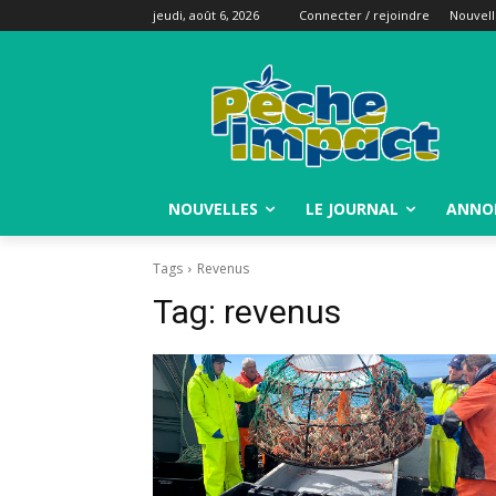
jeudi, août 6, 2026
Connecter / rejoindre
Nouvell
NOUVELLES
LE JOURNAL
ANNO
Tags
Revenus
Tag:
revenus