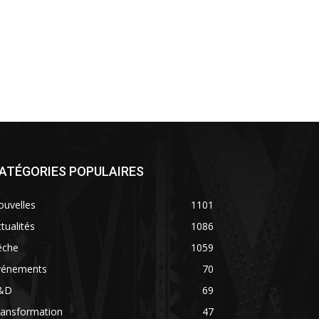
ATÉGORIES POPULAIRES
ouvelles
1101
tualités
1086
êche
1059
vénements
70
&D
69
ransformation
47