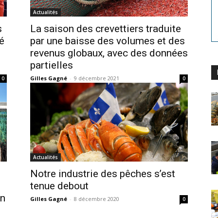
Actualités
s
La saison des crevettiers traduite
é
par une baisse des volumes et des
revenus globaux, avec des données
partielles
Gilles Gagné
-
9 décembre 2021
0
0
Actualités
Notre industrie des pêches s’est
tenue debout
on
Gilles Gagné
-
8 décembre 2020
0