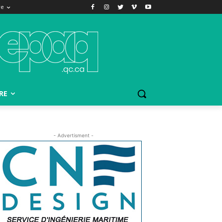
re
RE
- Advertisment -