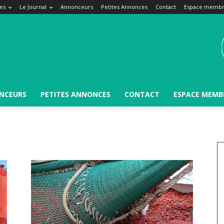
es
Le Journal
Annonceurs
Petites Annonces
Contact
Espace memb
NCEURS
PETITES ANNONCES
CONTACT
ESPACE MEMB