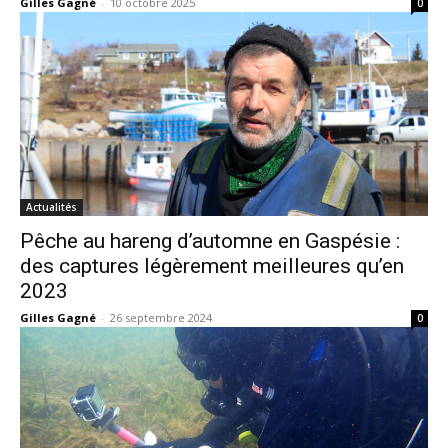
Gilles Gagné
-
10 octobre 2025
0
Actualités
Pêche au hareng d’automne en Gaspésie :
des captures légèrement meilleures qu’en
2023
Gilles Gagné
-
26 septembre 2024
0