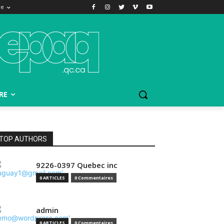
re
RE
TOP AUTHORS
9226-0397 Quebec inc
0 ARTICLES
0 Commentaires
admin
0 ARTICLES
0 Commentaires