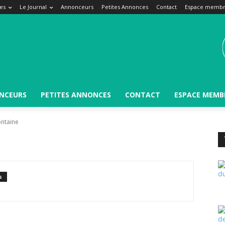
es
Le Journal
Annonceurs
Petites Annonces
Contact
Espace memb
NCEURS
PETITES ANNONCES
CONTACT
ESPACE MEMB
ontaine
s