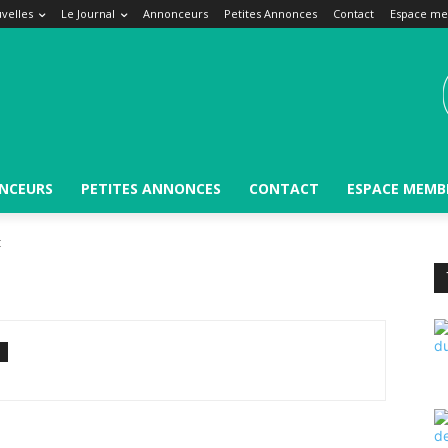
velles
Le Journal
Annonceurs
Petites Annonces
Contact
Espace m
NCEURS
PETITES ANNONCES
CONTACT
ESPACE MEMB
t