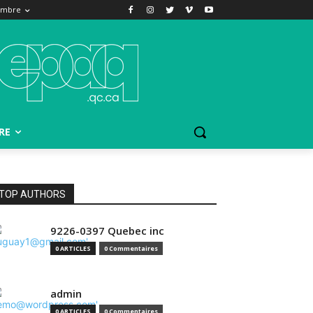
embre
RE
TOP AUTHORS
9226-0397 Quebec inc
0 ARTICLES
0 Commentaires
admin
0 ARTICLES
0 Commentaires