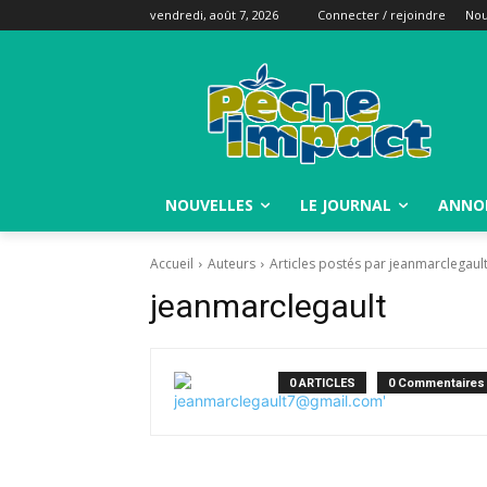
vendredi, août 7, 2026
Connecter / rejoindre
Nou
NOUVELLES
LE JOURNAL
ANNO
Accueil
Auteurs
Articles postés par jeanmarclegaul
jeanmarclegault
0 ARTICLES
0 Commentaires