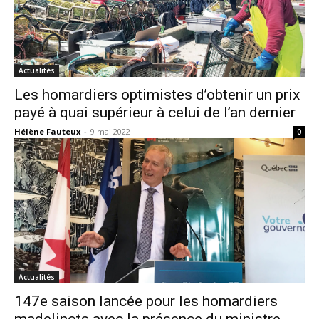
Actualités
Les homardiers optimistes d’obtenir un prix
payé à quai supérieur à celui de l’an dernier
Hélène Fauteux
-
9 mai 2022
0
Actualités
147e saison lancée pour les homardiers
madelinots avec la présence du ministre