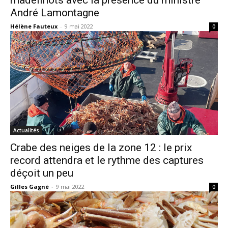
André Lamontagne
Hélène Fauteux
-
9 mai 2022
0
Actualités
Crabe des neiges de la zone 12 : le prix
record attendra et le rythme des captures
déçoit un peu
Gilles Gagné
-
9 mai 2022
0