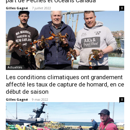
part de Pêches et Océans Canada
Gilles Gagné
-
7 juillet 2022
0
Actualités
Les conditions climatiques ont grandement
affecté les taux de capture de homard, en ce
début de saison
Gilles Gagné
-
9 mai 2022
0