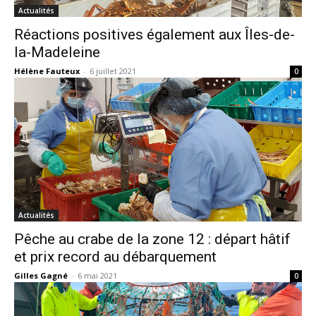
Actualités
Réactions positives également aux Îles-de-
la-Madeleine
Hélène Fauteux
-
6 juillet 2021
0
Actualités
Pêche au crabe de la zone 12 : départ hâtif
et prix record au débarquement
Gilles Gagné
-
6 mai 2021
0