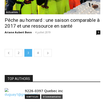
Actualités
Pêche au homard : une saison comparable à
2017 et une ressource en santé
Ariane Aubert Bonn
-
4 juillet 2019
0
2
3
4
TOP AUTHORS
9226-0397 Quebec inc
0 ARTICLES
0 Commentaires